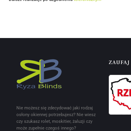
ZAUFAJ
Nie możesz się zdecydować jaki rodzaj
osłony okiennej potrzebujesz? Nie wiesz
czy szukasz rolet, moskitier, żaluzji czy
może zupełnie czegoś innego?