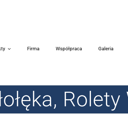
kty
Firma
Współpraca
Galeria
ałołęka, Rolet