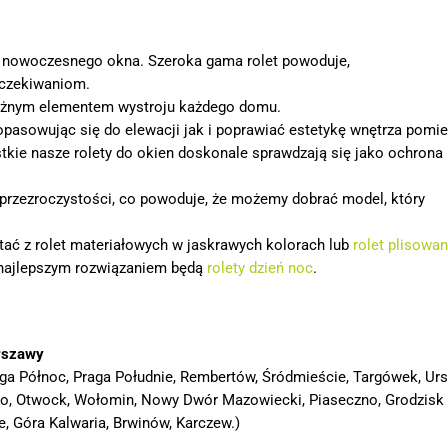
i nowoczesnego okna. Szeroka gama rolet powoduje,
oczekiwaniom.
żnym elementem wystroju każdego domu.
opasowując się do elewacji jak i poprawiać estetykę wnętrza pomie
stkie nasze rolety do okien doskonale sprawdzają się jako ochrona 
przezroczystości, co powoduje, że możemy dobrać model, który
ać z rolet materiałowych w jaskrawych kolorach lub
rolet plisowa
 najlepszym rozwiązaniem będą
rolety dzień noc
.
rszawy
ga Północ, Praga Południe, Rembertów, Śródmieście, Targówek, Urs
o, Otwock, Wołomin, Nowy Dwór Mazowiecki, Piaseczno, Grodzisk M
e, Góra Kalwaria, Brwinów, Karczew.)