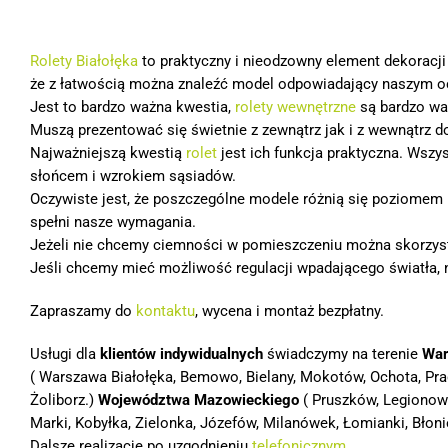
Rolety Białołęka
to praktyczny i nieodzowny element dekoracj
że z łatwością można znaleźć model odpowiadający naszym 
Jest to bardzo ważna kwestia,
rolety wewnętrzne
są bardzo wa
Muszą prezentować się świetnie z zewnątrz jak i z wewnątrz d
Najważniejszą kwestią
rolet
jest ich funkcja praktyczna. Wszy
słońcem i wzrokiem sąsiadów.
Oczywiste jest, że poszczególne modele różnią się poziomem 
spełni nasze wymagania.
Jeżeli nie chcemy ciemności w pomieszczeniu można skorzyst
Jeśli chcemy mieć możliwość regulacji wpadającego światła,
Zapraszamy do
kontaktu
, wycena i montaż bezpłatny.
Usługi dla
klientów indywidualnych
świadczymy na terenie
Wa
( Warszawa Białołęka, Bemowo, Bielany, Mokotów, Ochota, Pra
Żoliborz.)
Województwa Mazowieckiego
( Pruszków, Legionow
Marki, Kobyłka, Zielonka, Józefów, Milanówek, Łomianki, Błoni
Dalsze realizacje po uzgodnieniu
telefonicznym