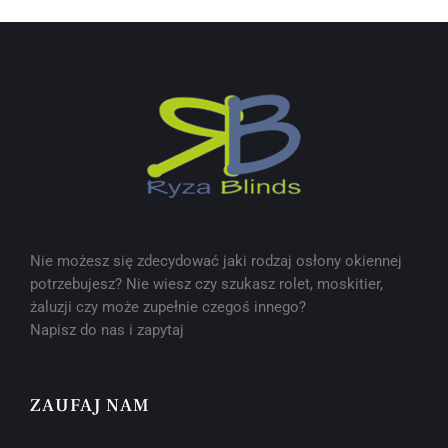
Nie możesz się zdecydować jaki rodzaj osłony okiennej
potrzebujesz? Nie wiesz czy szukasz rolet, moskitier,
żaluzji czy może zupełnie czegoś innego?
Napisz do nas i zapytaj
ZAUFAJ NAM