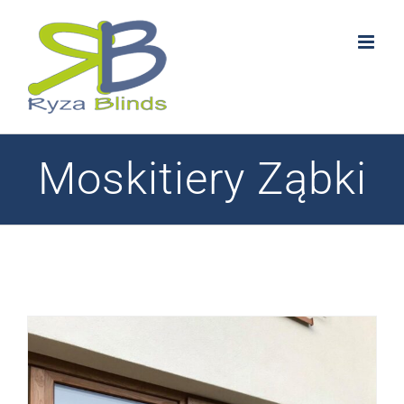
Skip
to
content
Moskitiery Ząbki