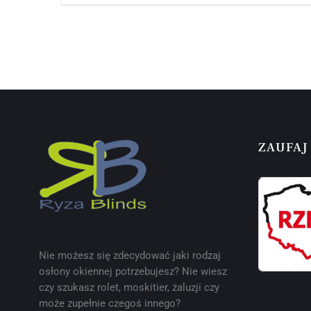
ZAUFAJ
Nie możesz się zdecydować jaki rodzaj
osłony okiennej potrzebujesz? Nie wiesz
czy szukasz rolet, moskitier, żaluzji czy
może zupełnie czegoś innego?