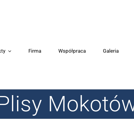
kty
Firma
Współpraca
Galeria
Plisy Mokotó