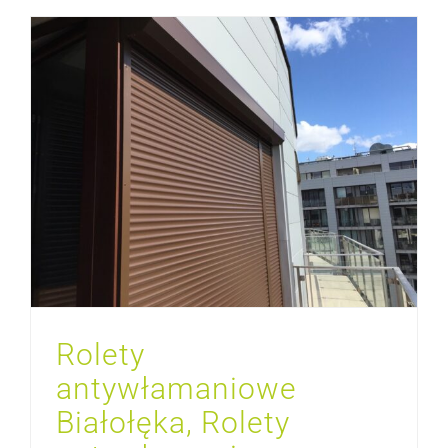
Rolety antywłamaniowe Białołęka, Rolety antywłamaniowe Warszawa
Rolety
antywłamaniowe
Białołęka, Rolety