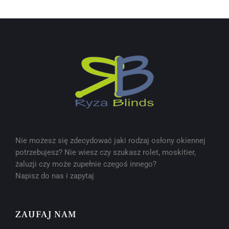
Nie możesz się zdecydować jaki rodzaj osłony okiennej
potrzebujesz? Nie wiesz czy szukasz rolet, moskitier,
żaluzji czy może zupełnie czegoś innego?
Napisz do nas i zapytaj
ZAUFAJ NAM