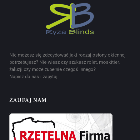
Nie możesz się zdecydować jaki rodzaj osłony okiennej
potrzebujesz? Nie wiesz czy szukasz rolet, moskitier,
żaluzji czy może zupełnie czegoś innego?
Napisz do nas i zapytaj
ZAUFAJ NAM