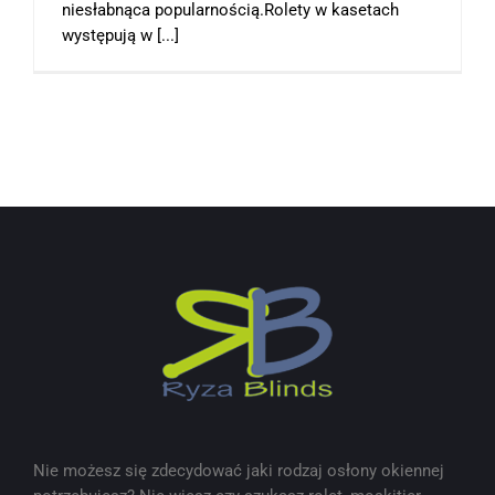
niesłabnąca popularnością.Rolety w kasetach
występują w [...]
Nie możesz się zdecydować jaki rodzaj osłony okiennej