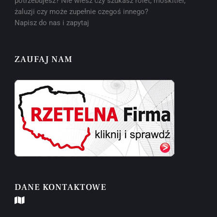
potrzebujesz? Nie wiesz czy szukasz rolet, moskitier,
żaluzji czy może zupełnie czegoś innego?
Napisz do nas i zapytaj
ZAUFAJ NAM
DANE KONTAKTOWE