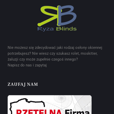
Nie możesz się zdecydować jaki rodzaj osłony okiennej
potrzebujesz? Nie wiesz czy szukasz rolet, moskitier,
żaluzji czy może zupełnie czegoś innego?
Napisz do nas i zapytaj
ZAUFAJ NAM