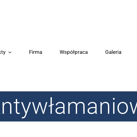
kty
Firma
Współpraca
Galeria
Antywłamanio