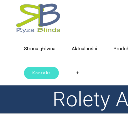
Skip
to
content
Strona główna
Aktualności
Produ
Kontakt
Rolety 