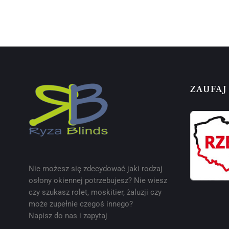
ZAUFAJ
Nie możesz się zdecydować jaki rodzaj
osłony okiennej potrzebujesz? Nie wiesz
czy szukasz rolet, moskitier, żaluzji czy
może zupełnie czegoś innego?
Napisz do nas i zapytaj