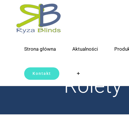
Skip
to
content
Strona główna
Aktualności
Produ
Kontakt
Rolety