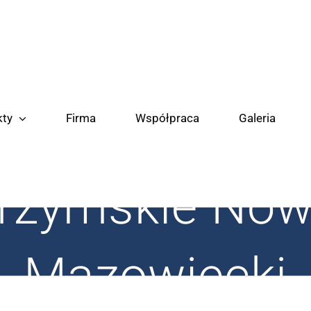
kty
Firma
Współpraca
Galeria
 rzymskie No
Mazowiecki