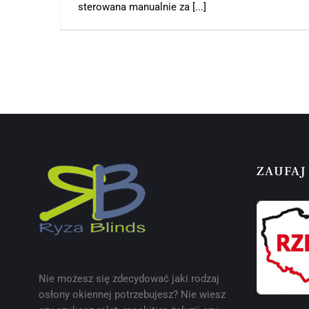
sterowana manualnie za [...]
ZAUFAJ
Nie możesz się zdecydować jaki rodzaj
osłony okiennej potrzebujesz? Nie wiesz