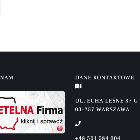
 NAM
DANE KONTAKTOWE
UL. ECHA LEŚNE 37 G
03-257 WARSZAWA
+48 501 084 004