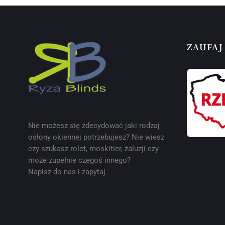
ZAUFAJ
Nie możesz się zdecydować jaki rodzaj
osłony okiennej potrzebujesz? Nie wiesz
czy szukasz rolet, moskitier, żaluzji czy
może zupełnie czegoś innego?
Napisz do nas i zapytaj