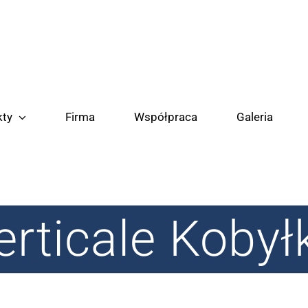
kty
Firma
Współpraca
Galeria
erticale Kobył