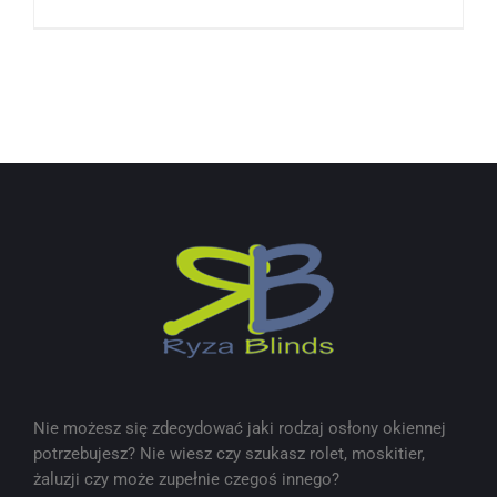
Nie możesz się zdecydować jaki rodzaj osłony okiennej
potrzebujesz? Nie wiesz czy szukasz rolet, moskitier,
żaluzji czy może zupełnie czegoś innego?