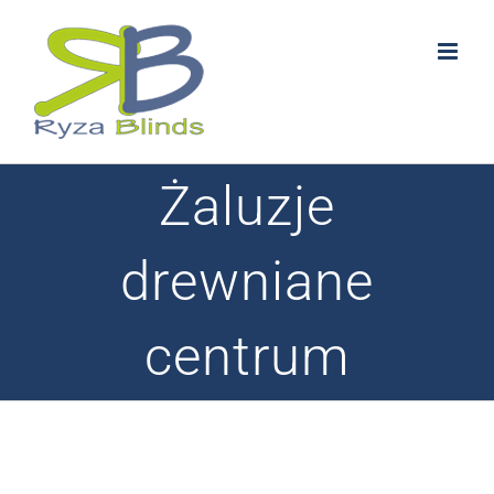
Skip
to
content
Żaluzje
drewniane
centrum