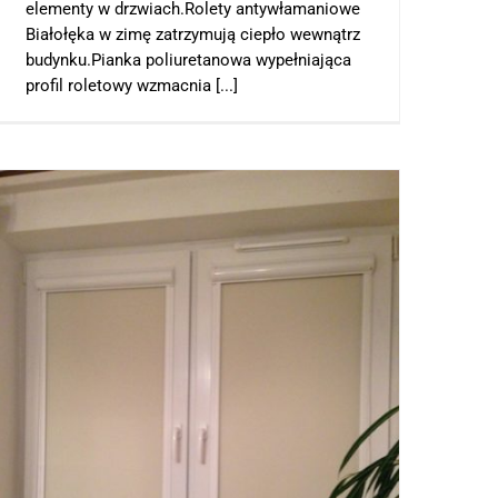
elementy w drzwiach.Rolety antywłamaniowe
Białołęka w zimę zatrzymują ciepło wewnątrz
budynku.Pianka poliuretanowa wypełniająca
profil roletowy wzmacnia [...]
Rolety Białołęka, Rolety Warszawa