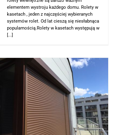
rolety wewnętrzne są bardzo ważnym
elementem wystroju każdego domu. Rolety w
kasetach , jeden z najczęściej wybieranych
systemów rolet. Od lat cieszą się niesłabnąca
popularnością.Rolety w kasetach występują w
[...]
Rolety antywłamaniowe Białołęka, Rolety antywłamaniowe Warszawa